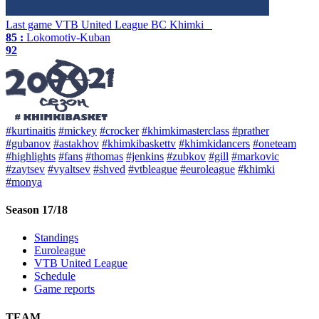
Last game
VTB United League
BC Khimki
85 :
Lokomotiv-Kuban
92
#kurtinaitis
#mickey
#crocker
#khimkimasterclass
#prather
#gubanov
#astakhov
#khimkibaskettv
#khimkidancers
#oneteam
#highlights
#fans
#thomas
#jenkins
#zubkov
#gill
#markovic
#zaytsev
#vyaltsev
#shved
#vtbleague
#euroleague
#khimki
#monya
Season 17/18
Standings
Euroleague
VTB United League
Schedule
Game reports
TEAM