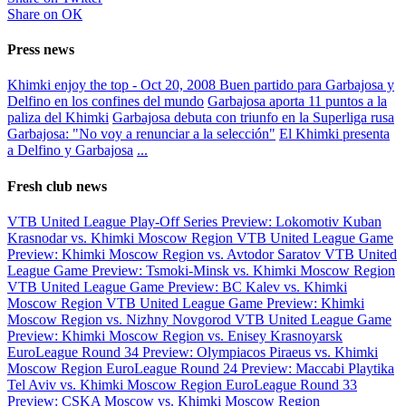
Share on ОК
Press news
Khimki enjoy the top - Oct 20, 2008
Buen partido para Garbajosa y
Delfino en los confines del mundo
Garbajosa aporta 11 puntos a la
paliza del Khimki
Garbajosa debuta con triunfo en la Superliga rusa
Garbajosa: "No voy a renunciar a la selección"
El Khimki presenta
a Delfino y Garbajosa
...
Fresh club news
VTB United League Play-Off Series Preview: Lokomotiv Kuban
Krasnodar vs. Khimki Moscow Region
VTB United League Game
Preview: Khimki Moscow Region vs. Avtodor Saratov
VTB United
League Game Preview: Tsmoki-Minsk vs. Khimki Moscow Region
VTB United League Game Preview: BC Kalev vs. Khimki
Moscow Region
VTB United League Game Preview: Khimki
Moscow Region vs. Nizhny Novgorod
VTB United League Game
Preview: Khimki Moscow Region vs. Enisey Krasnoyarsk
EuroLeague Round 34 Preview: Olympiacos Piraeus vs. Khimki
Moscow Region
EuroLeague Round 24 Preview: Maccabi Playtika
Tel Aviv vs. Khimki Moscow Region
EuroLeague Round 33
Preview: CSKA Moscow vs. Khimki Moscow Region