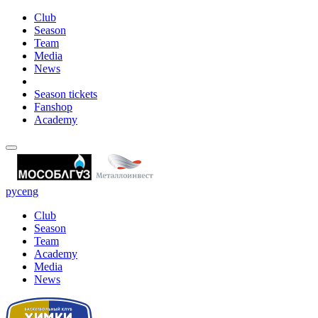
Club
Season
Team
Media
News
Season tickets
Fanshop
Academy
рус
eng
Club
Season
Team
Academy
Media
News