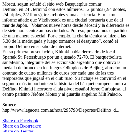
Moscú, según señaló el sitio web Basquetplus.com.ar
Delfino, en 24’, terminó con estos números: 12 puntos (2/4 dobles,
2/4 triples, 2/2 libres), tres rebotes y una asistencia. El mismo
informe añade que Vladivostok es una ciudad portuaria que da al
mar de Japón. “Volamos nueve horas desde Moscú y la diferencia es
de siete horas entre ambas ciudades. Por eso, preparamos el partido
de una manera especial. Por ejemplo, la charla técnica se hizo a las
5.30 de la madrugada y luego tomamos el desayuno”, contó el
propio Delfino en su sitio de internet.
En su primera presentación, Khimki había derrotado de local
Spartak St. Petersburgo por un ajustado 72-70. El basquetbolista
santafesino, integrante del seleccionado argentino que obtuvo la
medalla de bronce en los Juegos Olímpicos de Beijing, abrochó un
contrato de cuatro millones de euros por cada una de las tres
temporadas que jugará en el club ruso. Su fichaje se convirtió en el
segundo más importante en la historia del básquet europeo. Junto a
Delfino, Khimki incorporó al ala pivot español Jorge Garbajosa, al
centro parisino Jérôme Moïso y al guardia angelino Milt Palacio.
Source
http://www.lagaceta.com.ar/nota/295798/Deportes/Delfino_d...
Share on Facebook
Share on Вконтакте
Share on Twitter